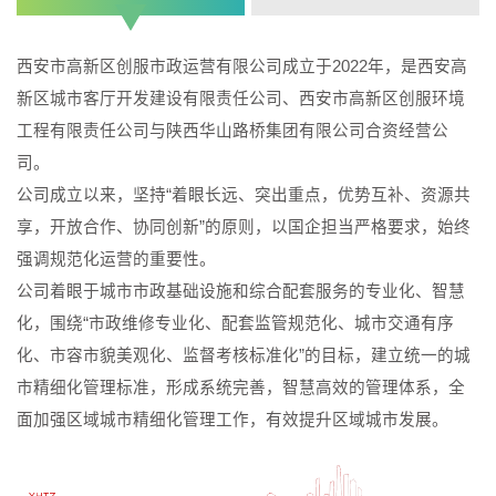
西安市高新区创服市政运营有限公司成立于2022年，是西安高
西安市高新区创服绿城物业服务有限公司成立于2022年，是西
新区城市客厅开发建设有限责任公司、西安市高新区创服环境
安高新区城市客厅开发建设有限责任公司、西安市高新区创服
工程有限责任公司与陕西华山路桥集团有限公司合资经营公
环境工程有限责任公司与绿城物业服务集团合资经营公司。
司。
创服绿城是一家专注品质、追求卓越、注重服务质量的专业化
公司成立以来，坚持“着眼长远、突出重点，优势互补、资源共
物业服务管理公司，公司以科学的经营管理模式，专业化、人
享，开放合作、协同创新”的原则，以国企担当严格要求，始终
性化的管理手段打造先进、合理、符合企业实际需要的物业管
强调规范化运营的重要性。
理机构，实现“以人为本”的物业服务理念，积极探索物业管理绿
公司着眼于城市市政基础设施和综合配套服务的专业化、智慧
色、环保、人性化的增值服务，致力于实现全品质、高质量的
化，围绕“市政维修专业化、配套监管规范化、城市交通有序
发展，并将始终以精诚之道、精深之术、精湛之为不断满足人
化、市容市貌美观化、监督考核标准化”的目标，建立统一的城
们对理想生活的追求，创造美好生活。
市精细化管理标准，形成系统完善，智慧高效的管理体系，全
面加强区域城市精细化管理工作，有效提升区域城市发展。