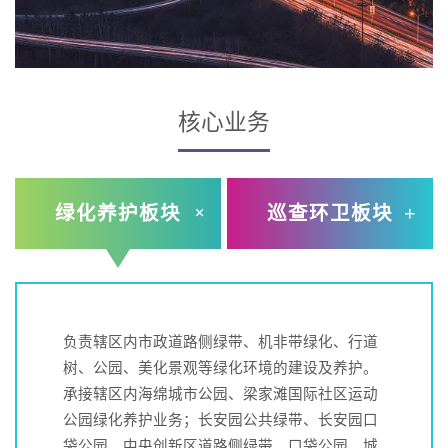
核心业务
绿化养护板块
巡查环卫板块
负责辖区内市政道路侧绿带、机非带绿化、行道
负责辖区内道路、公共设施、公共环境卫生巡查
负责辖区内公建类物业服务管理，承接丝路创智
负责辖区内市政道路、市政基础设施、市政亮化
树、公园、美化景观等绿化环境的建设及养护。
管理及公共环境卫生设施建设。
谷、国际文化传播中心写字楼项目，永安渠商业
工程的运维养护，结合互联网技术，打造智慧运
承接辖区内海绵城市公园、梁家滩国际社区运动
截止2022年该板块业务承接规划六路、规划十六
街项目，海绵城市公园、大仁遗址公园等多业态
管平台，持续提升辖区市政道路及市政设施运维
公园绿化养护业务；长安园公共绿带、长安园口
路、经二十路、经十六路，灵沣东路、灵韵一路
物业项目，未来将以“科技赋能、智慧物业”为引
管养水平。
袋公园、中央创新区道路侧绿带、口袋公园、城
等27条道路精细化保洁工作约70万平方米。
导，打造智慧化的工程管理、安防管理、环境管